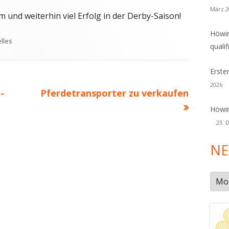
März 2
m und weiterhin viel Erfolg in der Derby-Saison!
Höwin
agwörter
lles
qualif
Erste
2026
Nächster
-
Pferdetransporter zu verkaufen
Beitrag
Höwin
23. 
NE
New
Arch