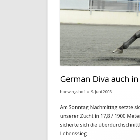
German Diva auch in 
Autor
Veröffentlicht
hoewingshof
9. Juni 2008
am
Am Sonntag Nachmittag setzte sic
unserer Zucht in 17,8 / 1900 Met
sicherte sich die überdurchschnit
Lebenssieg.