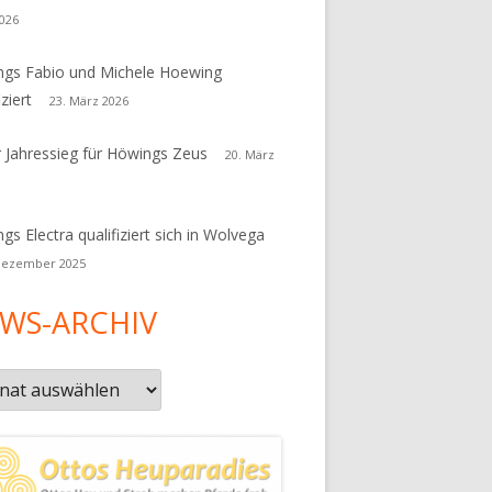
026
gs Fabio und Michele Hoewing
iziert
23. März 2026
r Jahressieg für Höwings Zeus
20. März
gs Electra qualifiziert sich in Wolvega
Dezember 2025
WS-ARCHIV
s-
iv