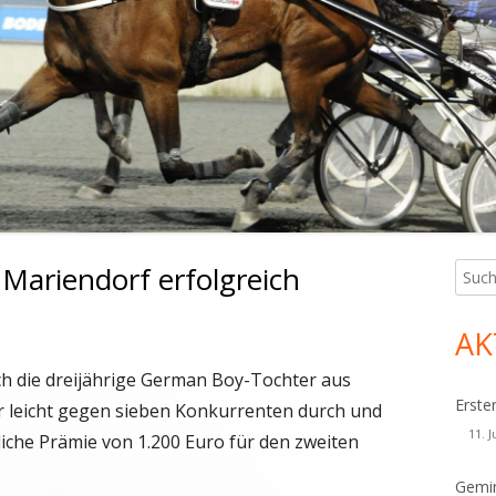
Mariendorf erfolgreich
Such
Ha
nach:
Sei
AK
h die dreijährige German Boy-Tochter aus
Erste
er leicht gegen sieben Konkurrenten durch und
11. J
tliche Prämie von 1.200 Euro für den zweiten
Gemin