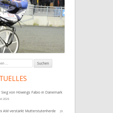
en
upt-
tenleiste
TUELLES
r Sieg von Höwings Fabio in Dänemark
uli 2026
i AM verstärkt Mutterstutenherde
29.