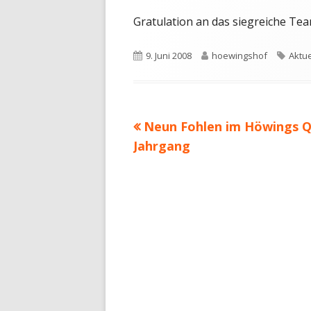
Gratulation an das siegreiche Tea
Veröffentlicht
Autor
Schl
9. Juni 2008
hoewingshof
Aktue
am
Vorheriger
Neun Fohlen im Höwings Q
Beitragsnavigation
Beitrag:
Jahrgang