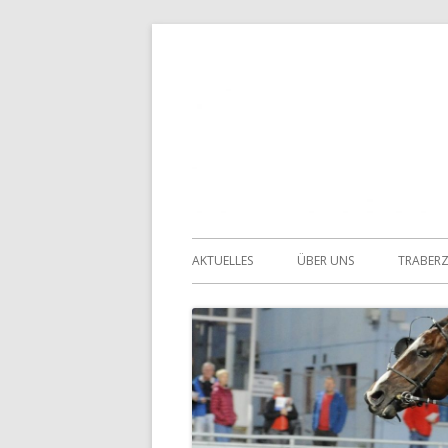
Springe
zum
Inhalt
Primäres
AKTUELLES
ÜBER UNS
TRABER
Menü