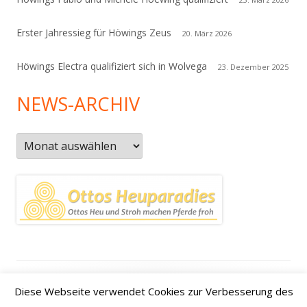
Erster Jahressieg für Höwings Zeus
20. März 2026
Höwings Electra qualifiziert sich in Wolvega
23. Dezember 2025
NEWS-ARCHIV
News-
Archiv
Footer
Datenschutzerklärung
|
Kontakt
|
Impressum
|
Anfahrt /
Diese Webseite verwendet Cookies zur Verbesserung des
Inhalt
how to find us