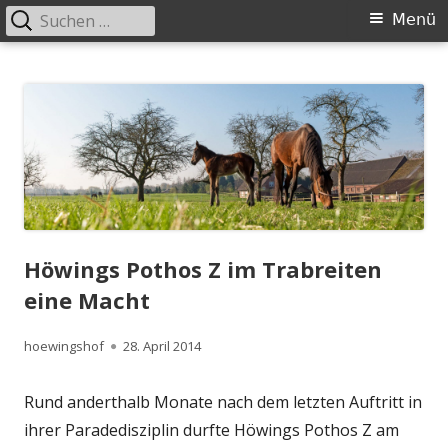
Suchen
Primäres
Menü
nach:
Menü
Springe
Höwingshof
Traberzucht seit Generationen – im Herzen des Ruhrgebiets
zum
Inhalt
Höwings Pothos Z im Trabreiten
eine Macht
Autor
Veröffentlicht
hoewingshof
28. April 2014
am
Rund anderthalb Monate nach dem letzten Auftritt in
ihrer Paradedisziplin durfte Höwings Pothos Z am