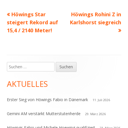
Vorheriger
Nächster
Höwings Star
Höwings Rohini Z in
Beitragsnavigation
Beitrag:
Beitrag
steigert Rekord auf
Karlshorst siegreich
15,4 / 2140 Meter!
Suchen
Haupt-
nach:
Seitenleiste
AKTUELLES
Erster Sieg von Höwings Fabio in Dänemark
11. Juli 2026
Gemini AM verstärkt Mutterstutenherde
29. März 2026
Höwings Fabio und Michele Hoewing qualifiziert
23. März 2026