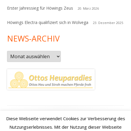
Erster Jahressieg für Höwings Zeus
20. März 2026
Höwings Electra qualifiziert sich in Wolvega
23. Dezember 2025
NEWS-ARCHIV
News-
Archiv
Footer
Datenschutzerklärung
|
Kontakt
|
Impressum
|
Anfahrt /
Diese Webseite verwendet Cookies zur Verbesserung des
Inhalt
how to find us
Nutzungserlebnisses. Mit der Nutzung dieser Webseite