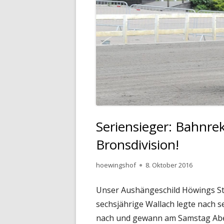
Seriensieger: Bahnre
Bronsdivision!
Autor
Veröffentlicht
hoewingshof
8. Oktober 2016
am
Unser Aushängeschild Höwings Sta
sechsjährige Wallach legte nach s
nach und gewann am Samstag Abend