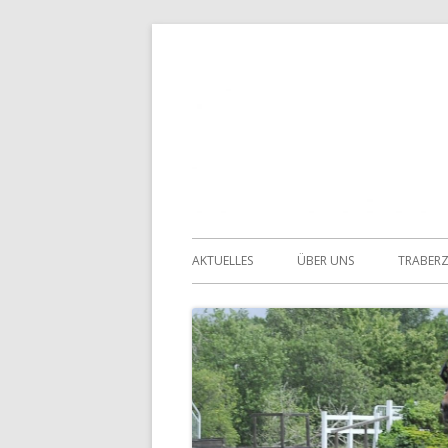
Springe
zum
Inhalt
Primäres
AKTUELLES
ÜBER UNS
TRABER
Menü