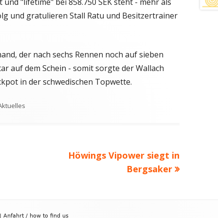
und "lifetime" bei
858.750
SEK steht - mehr als
olg und gratulieren Stall Ratu und Besitzertrainer
and, der nach sechs Rennen noch auf sieben
tar auf dem Schein - somit sorgte der Wallach
ckpot in der schwedischen Topwette.
Schlagwörter
Aktuelles
Nächster
Höwings Vipower siegt in
Beitrag
Bergsaker
|
Anfahrt / how to find us