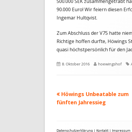
500.000 SEK zusammengetrabt hat 
90.000 Euro! Wir feiern diesen Erf
Ingemar Hultqvist.
Zum Abschluss der V75 hatte niem
Richtige hoffen durfte, Höwings S
quasi höchstpersönlich für den Ja
Veröffentlicht
Autor
8. Oktober 2016
hoewingshof
am
Vorheriger
Höwings Unbeatable zum
Beitragsnavigation
Beitrag:
fünften Jahressieg
Footer
Datenschutzerklärung
|
Kontakt
|
Impressum