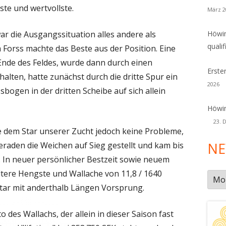
ste und wertvollste.
März 2
war die Ausgangssituation alles andere als
Höwin
qualif
Forss machte das Beste aus der Position. Eine
Ende des Feldes, wurde dann durch einen
Erste
lten, hatte zunächst durch die dritte Spur ein
2026
bogen in der dritten Scheibe auf sich allein
Höwin
23. 
 dem Star unserer Zucht jedoch keine Probleme,
NE
eraden die Weichen auf Sieg gestellt und kam bis
. In neuer persönlicher Bestzeit sowie neuem
ltere Hengste und Wallache von 11,8 / 1640
New
tar mit anderthalb Längen Vorsprung.
Arch
des Wallachs, der allein in dieser Saison fast