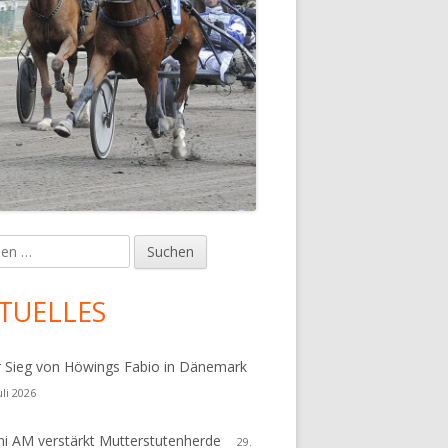
en
upt-
tenleiste
TUELLES
r Sieg von Höwings Fabio in Dänemark
uli 2026
i AM verstärkt Mutterstutenherde
29.