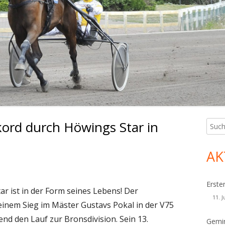
kord durch Höwings Star in
Such
Ha
nach:
Sei
AK
Erste
r ist in der Form seines Lebens! Der
11. J
einem Sieg im Mäster Gustavs Pokal in der V75
 den Lauf zur Bronsdivision. Sein 13.
Gemin