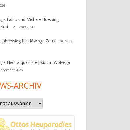
026
gs Fabio und Michele Hoewing
iziert
23. März 2026
r Jahressieg für Höwings Zeus
20. März
gs Electra qualifiziert sich in Wolvega
Dezember 2025
WS-ARCHIV
s-
iv