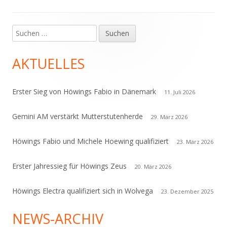
Suchen
Haupt-
nach:
Seitenleiste
AKTUELLES
Erster Sieg von Höwings Fabio in Dänemark
11. Juli 2026
Gemini AM verstärkt Mutterstutenherde
29. März 2026
Höwings Fabio und Michele Hoewing qualifiziert
23. März 2026
Erster Jahressieg für Höwings Zeus
20. März 2026
Höwings Electra qualifiziert sich in Wolvega
23. Dezember 2025
NEWS-ARCHIV