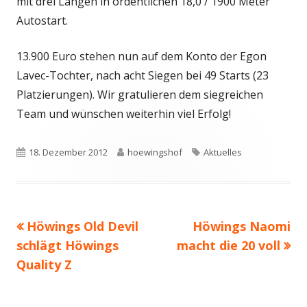
mit drei Längen in ordentlichen 18,0 / 1900 Meter
Autostart.
13.900 Euro stehen nun auf dem Konto der Egon
Lavec-Tochter, nach acht Siegen bei 49 Starts (23
Platzierungen). Wir gratulieren dem siegreichen
Team und wünschen weiterhin viel Erfolg!
Veröffentlicht
Autor
Schlagwörter
18. Dezember 2012
hoewingshof
Aktuelles
am
Vorheriger
Nächster
Höwings Old Devil
Höwings Naomi
Beitragsnavigation
Beitrag:
Beitrag
schlägt Höwings
macht die 20 voll
Quality Z