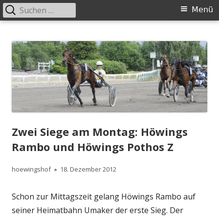
Suchen
Primäres
Menü
nach:
Menü
Springe
Höwingshof
Traberzucht seit Generationen – im Herzen des Ruhrgebiets
zum
Inhalt
Zwei Siege am Montag: Höwings
Rambo und Höwings Pothos Z
Autor
Veröffentlicht
hoewingshof
18. Dezember 2012
am
Schon zur Mittagszeit gelang Höwings Rambo auf
seiner Heimatbahn Umaker der erste Sieg. Der