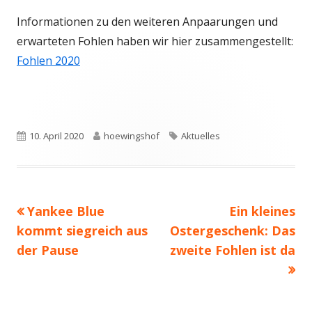
Informationen zu den weiteren Anpaarungen und
erwarteten Fohlen haben wir hier zusammengestellt:
Fohlen 2020
Veröffentlicht
Autor
Schlagwörter
10. April 2020
hoewingshof
Aktuelles
am
Vorheriger
Nächster
Yankee Blue
Ein kleines
Beitragsnavigation
Beitrag:
Beitrag
kommt siegreich aus
Ostergeschenk: Das
der Pause
zweite Fohlen ist da