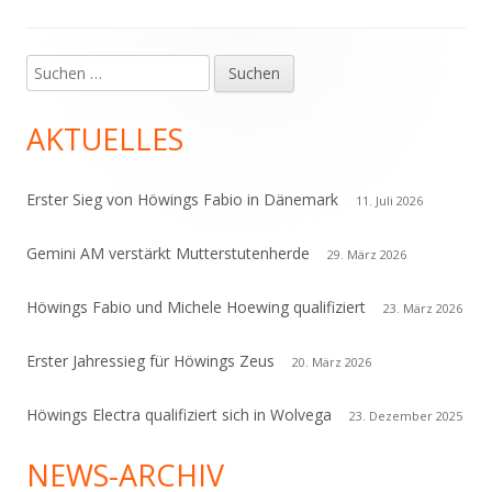
Suchen
Haupt-
nach:
Seitenleiste
AKTUELLES
Erster Sieg von Höwings Fabio in Dänemark
11. Juli 2026
Gemini AM verstärkt Mutterstutenherde
29. März 2026
Höwings Fabio und Michele Hoewing qualifiziert
23. März 2026
Erster Jahressieg für Höwings Zeus
20. März 2026
Höwings Electra qualifiziert sich in Wolvega
23. Dezember 2025
NEWS-ARCHIV