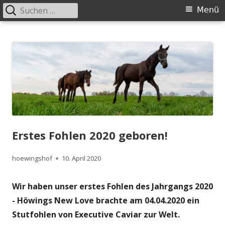
Suchen
Primäres
Menü
nach:
Menü
Springe
Höwingshof
Traberzucht seit Generationen – im Herzen des Ruhrgebiets
zum
Inhalt
Erstes Fohlen 2020 geboren!
Autor
Veröffentlicht
hoewingshof
10. April 2020
am
Wir haben unser erstes Fohlen des Jahrgangs 2020
- Höwings New Love brachte am 04.04.2020 ein
Stutfohlen von Executive Caviar zur Welt.