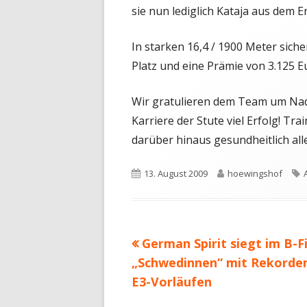
sie nun lediglich Kataja aus dem E
In starken 16,4 / 1900 Meter sich
Platz und eine Prämie von 3.125 E
Wir gratulieren dem Team um Nadi
Karriere der Stute viel Erfolg! T
darüber hinaus gesundheitlich all
Veröffentlicht
Autor
13. August 2009
hoewingshof
am
Vorheriger
German Spirit siegt im B-Fi
Beitragsnavigation
Beitrag:
„Schwedinnen“ mit Rekorden
E3-Vorläufen