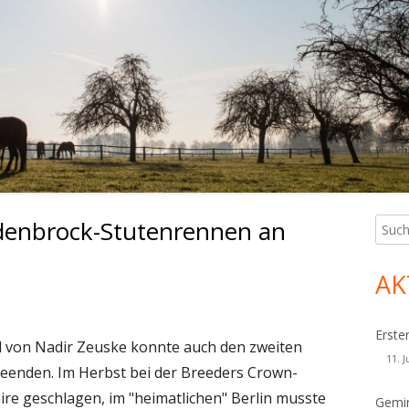
ddenbrock-Stutenrennen an
Such
Ha
nach:
Sei
AK
Erste
ll von Nadir Zeuske konnte auch den zweiten
11. J
eenden. Im Herbst bei der Breeders Crown-
oire geschlagen, im "heimatlichen" Berlin musste
Gemin