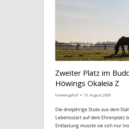
Zweiter Platz im Bu
Höwings Okaleia Z
Autor
Veröffentlicht
hoewingshof
13. August 2009
am
Die dreijährige Stute aus dem Sta
Lebensstart auf dem Ehrenplatz b
Entlastung musste sie sich nur Iv