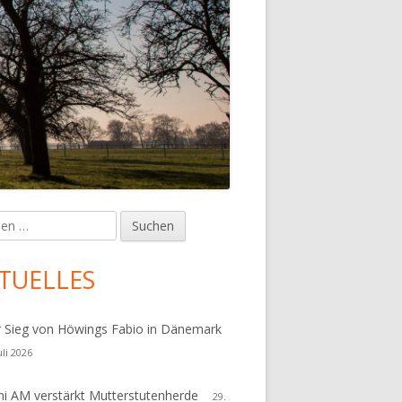
en
upt-
tenleiste
TUELLES
r Sieg von Höwings Fabio in Dänemark
uli 2026
i AM verstärkt Mutterstutenherde
29.