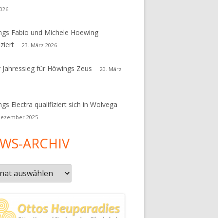
026
gs Fabio und Michele Hoewing
iziert
23. März 2026
r Jahressieg für Höwings Zeus
20. März
gs Electra qualifiziert sich in Wolvega
Dezember 2025
WS-ARCHIV
s-
iv