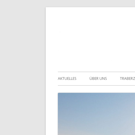
Springe
zum
Inhalt
Primäres
AKTUELLES
ÜBER UNS
TRABER
Menü