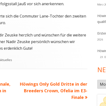
rfolgsstall Jauß vor sich anerkennen.
März 2
erte sich die Commuter Lane-Tochter den zweiten
Höwin
qualif
uro.
Erste
r Zeuske herzlich und wünschen für die weitere
2026
rainer Nadir Zeuske persönlich wünschen wir
es erdenklich Gute!
Höwin
23. 
Schlagwörter
Aktuelles
NE
New
Nächster
nale,
Höwings Only Gold Dritte in der
Arch
Beitrag
 in
Breeders Crown, Ofelia im E3-
Finale