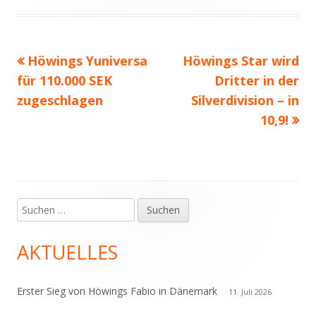
am
Vorheriger
Nächster
Höwings Yuniversa
Höwings Star wird
Beitragsnavigation
Beitrag:
Beitrag
für 110.000 SEK
Dritter in der
zugeschlagen
Silverdivision – in
10,9!
Suchen
Haupt-
nach:
Seitenleiste
AKTUELLES
Erster Sieg von Höwings Fabio in Dänemark
11. Juli 2026