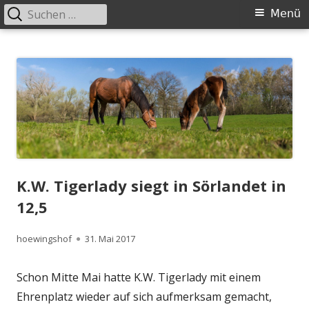
Suchen
Primäres
Menü
nach:
Menü
Springe
Höwingshof
Traberzucht seit Generationen – im Herzen des Ruhrgebiets
zum
Inhalt
K.W. Tigerlady siegt in Sörlandet in
12,5
Autor
Veröffentlicht
hoewingshof
31. Mai 2017
am
Schon Mitte Mai hatte K.W. Tigerlady mit einem
Ehrenplatz wieder auf sich aufmerksam gemacht,