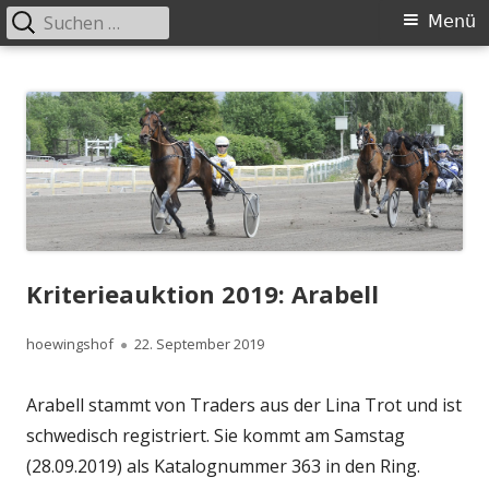
Suchen
Primäres
Menü
nach:
Menü
Springe
Höwingshof
Traberzucht seit Generationen – im Herzen des Ruhrgebiets
zum
Inhalt
Kriterieauktion 2019: Arabell
Autor
Veröffentlicht
hoewingshof
22. September 2019
am
Arabell stammt von Traders aus der Lina Trot und ist
schwedisch registriert. Sie kommt am Samstag
(28.09.2019) als Katalognummer 363 in den Ring.