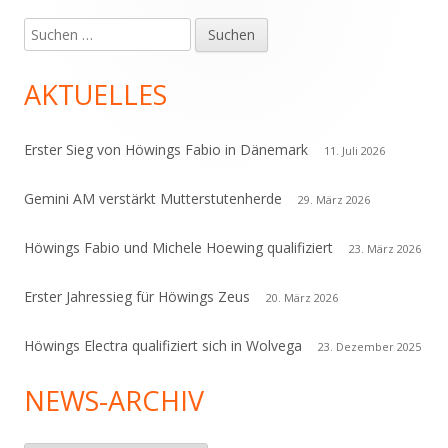
Suchen
Haupt-
nach:
Seitenleiste
AKTUELLES
Erster Sieg von Höwings Fabio in Dänemark
11. Juli 2026
Gemini AM verstärkt Mutterstutenherde
29. März 2026
Höwings Fabio und Michele Hoewing qualifiziert
23. März 2026
Erster Jahressieg für Höwings Zeus
20. März 2026
Höwings Electra qualifiziert sich in Wolvega
23. Dezember 2025
NEWS-ARCHIV