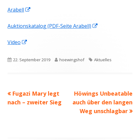
In
Arabell
neuem
In
Auktionskatalog (PDF-Seite Arabell)
Fenster
neuem
öffnen
In
Video
Fenster
neuem
öffnen
Fenster
Veröffentlicht
Autor
Schlagwörter
22. September 2019
hoewingshof
Aktuelles
öffnen
am
Vorheriger
Nächster
Fugazi Mary legt
Höwings Unbeatable
Beitragsnavigation
Beitrag:
Beitrag
nach – zweiter Sieg
auch über den langen
Weg unschlagbar