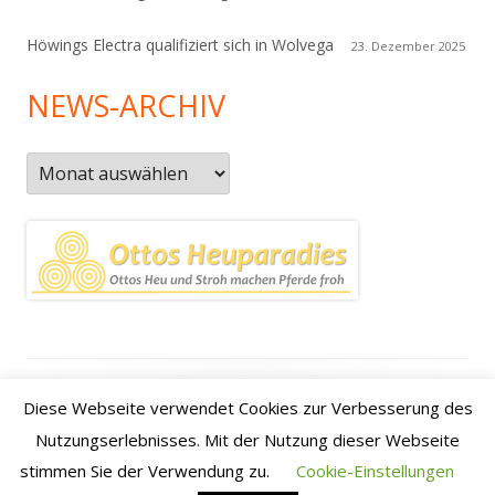
Höwings Electra qualifiziert sich in Wolvega
23. Dezember 2025
NEWS-ARCHIV
News-
Archiv
Footer
Datenschutzerklärung
|
Kontakt
|
Impressum
|
Anfahrt /
Diese Webseite verwendet Cookies zur Verbesserung des
Inhalt
how to find us
Nutzungserlebnisses. Mit der Nutzung dieser Webseite
stimmen Sie der Verwendung zu.
Cookie-Einstellungen
•
Verwendet
Tiny Framework
•
Anmelden