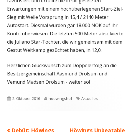
favorisiert und erfüllte die in sie gesetzten
Erwartungen mit einem hochüberlegenen Start-Ziel-
Sieg mit Weile Vorsprung in 15,4 / 2140 Meter
Autostart. Diesmal wurden gar 18.000 NOK auf ihr
Konto überwiesen. Die letzten 500 Meter absolvierte
die Juliano Star-Tochter, die wir gemeinsam mit dem
Gestüt Weitkamp gezüchtet haben, in 12,0.
Herzlichen Glückwunsch zum Doppelerfolg an die
Besitzergemeinschaft
Aasmund Drolsum und
Vemund Madsen Drolsum - weiter so!
Veröffentlicht
Autor
Schlagwörter
2. Oktober 2016
hoewingshof
Aktuelles
am
Vorheriger
Nächster
Debüt: Höwings
Höwings Unbeatable