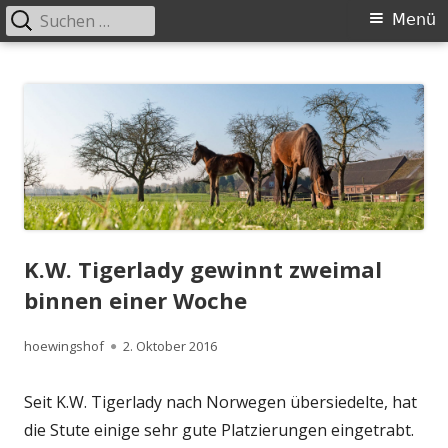
Suchen
Primäres
Menü
nach:
Menü
Springe
Höwingshof
Traberzucht seit Generationen – im Herzen des Ruhrgebiets
zum
Inhalt
K.W. Tigerlady gewinnt zweimal
binnen einer Woche
Autor
Veröffentlicht
hoewingshof
2. Oktober 2016
am
Seit K.W. Tigerlady nach Norwegen übersiedelte, hat
die Stute einige sehr gute Platzierungen eingetrabt.