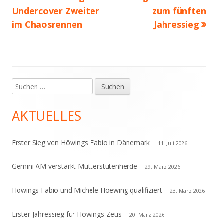
Beitragsnavigation
Beitrag:
Beitrag
Undercover Zweiter
zum fünften
im Chaosrennen
Jahressieg
Suchen
Haupt-
nach:
Seitenleiste
AKTUELLES
Erster Sieg von Höwings Fabio in Dänemark
11. Juli 2026
Gemini AM verstärkt Mutterstutenherde
29. März 2026
Höwings Fabio und Michele Hoewing qualifiziert
23. März 2026
Erster Jahressieg für Höwings Zeus
20. März 2026