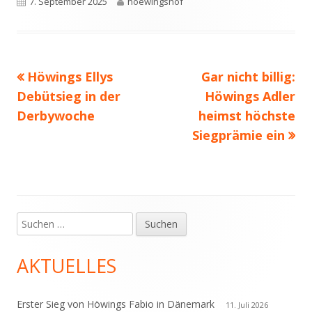
Veröffentlicht
Autor
7. September 2025
hoewingshof
am
Vorheriger
Nächster
Höwings Ellys
Gar nicht billig:
Beitragsnavigation
Beitrag:
Beitrag
Debütsieg in der
Höwings Adler
Derbywoche
heimst höchste
Siegprämie ein
Suchen
Haupt-
nach:
Seitenleiste
AKTUELLES
Erster Sieg von Höwings Fabio in Dänemark
11. Juli 2026