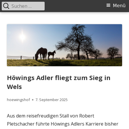
Suchen
Primäres
Menü
nach:
Menü
Springe
Höwingshof
Traberzucht seit Generationen – im Herzen des Ruhrgebiets
zum
Inhalt
Höwings Adler fliegt zum Sieg in
Wels
Autor
Veröffentlicht
hoewingshof
7. September 2025
am
Aus dem reisefreudigen Stall von Robert
Pletschacher führte Höwings Adlers Karriere bisher