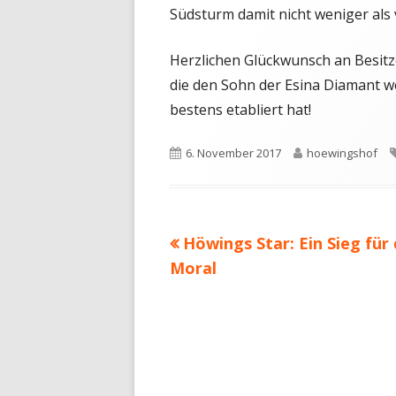
Südsturm damit nicht weniger als
Herzlichen Glückwunsch an Besitz
die den Sohn der Esina Diamant w
bestens etabliert hat!
Veröffentlicht
Autor
6. November 2017
hoewingshof
am
Vorheriger
Höwings Star: Ein Sieg für 
Beitragsnavigation
Beitrag:
Moral