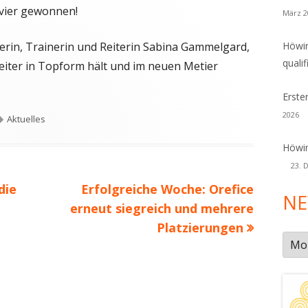
 vier gewonnen!
März 2
erin, Trainerin und Reiterin Sabina Gammelgard,
Höwin
qualif
eiter in Topform hält und im neuen Metier
Erste
2026
Schlagwörter
Aktuelles
Höwin
23. 
Nächster
die
Erfolgreiche Woche: Orefice
NE
Beitrag
erneut siegreich und mehrere
Platzierungen
New
Arch