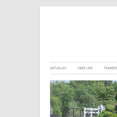
Springe
zum
Inhalt
Primäres
AKTUELLES
ÜBER UNS
TRABER
Menü