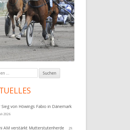
en
upt-
tenleiste
TUELLES
r Sieg von Höwings Fabio in Dänemark
uli 2026
i AM verstärkt Mutterstutenherde
29.