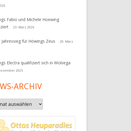
026
gs Fabio und Michele Hoewing
iziert
23. März 2026
r Jahressieg für Höwings Zeus
20. März
gs Electra qualifiziert sich in Wolvega
Dezember 2025
WS-ARCHIV
s-
iv