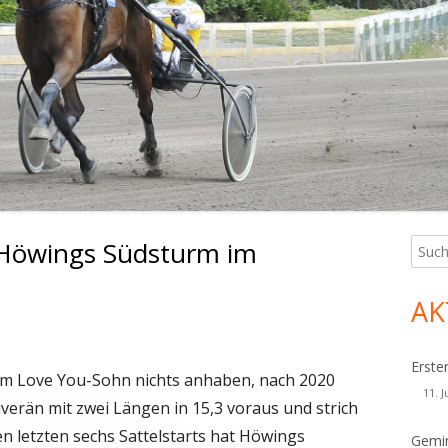
 Höwings Südsturm im
Such
Ha
nach:
Sei
AK
Erste
m Love You-Sohn nichts anhaben, nach 2020
11. J
verän mit zwei Längen in 15,3 voraus und strich
n letzten sechs Sattelstarts hat Höwings
Gemin