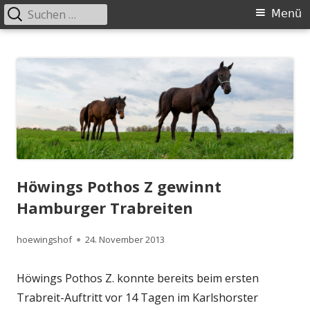
Suchen
Primäres
Menü
nach:
Menü
Springe
Höwingshof
Traberzucht seit Generationen – im Herzen des Ruhrgebiets
zum
Inhalt
Höwings Pothos Z gewinnt
Hamburger Trabreiten
Autor
Veröffentlicht
hoewingshof
24. November 2013
am
Höwings Pothos Z. konnte bereits beim ersten
Trabreit-Auftritt vor 14 Tagen im Karlshorster