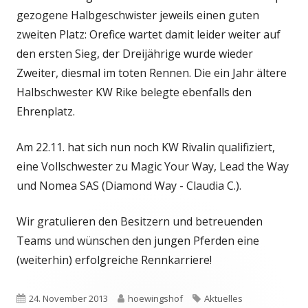
gezogene Halbgeschwister jeweils einen guten
zweiten Platz: Orefice wartet damit leider weiter auf
den ersten Sieg, der Dreijährige wurde wieder
Zweiter, diesmal im toten Rennen. Die ein Jahr ältere
Halbschwester KW Rike belegte ebenfalls den
Ehrenplatz.
Am 22.11. hat sich nun noch KW Rivalin qualifiziert,
eine Vollschwester zu Magic Your Way, Lead the Way
und Nomea SAS (Diamond Way - Claudia C.).
Wir gratulieren den Besitzern und betreuenden
Teams und wünschen den jungen Pferden eine
(weiterhin) erfolgreiche Rennkarriere!
Veröffentlicht
Autor
Schlagwörter
24. November 2013
hoewingshof
Aktuelles