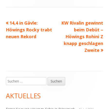
am
Vorheriger
Nächster
14,4 in Gävle:
KW Rivalin gewinnt
Beitragsnavigation
Beitrag:
Beitrag
Höwings Rocky trabt
beim Debüt –
neuen Rekord
Höwings Rohini Z
knapp geschlagen
Zweite
Suchen
Haupt-
nach:
Seitenleiste
AKTUELLES