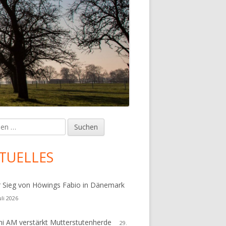
en
upt-
tenleiste
TUELLES
r Sieg von Höwings Fabio in Dänemark
uli 2026
i AM verstärkt Mutterstutenherde
29.