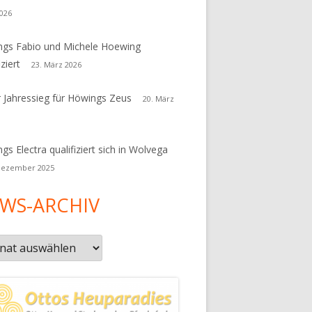
026
gs Fabio und Michele Hoewing
iziert
23. März 2026
r Jahressieg für Höwings Zeus
20. März
gs Electra qualifiziert sich in Wolvega
Dezember 2025
WS-ARCHIV
s-
iv