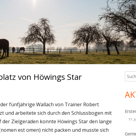
platz von Höwings Star
Such
Ha
nach:
Sei
AK
er fünfjährige Wallach von Trainer Robert
Erste
 und arbeitete sich durch den Schlussbogen mit
11. J
f der Zielgeraden konnte Höwings Star den lange
(nomen est omen) nicht packen und musste sich
Gemin