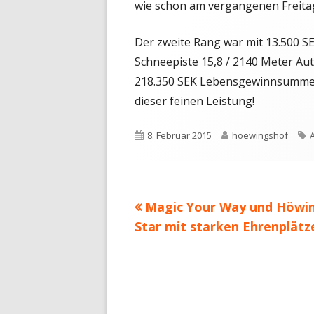
wie schon am vergangenen Freita
Der zweite Rang war mit 13.500 SE
Schneepiste 15,8 / 2140 Meter Aut
218.350 SEK Lebensgewinnsumme. 
dieser feinen Leistung!
Veröffentlicht
Autor
S
8. Februar 2015
hoewingshof
am
Vorheriger
Magic Your Way und Höwi
Beitragsnavigation
Beitrag:
Star mit starken Ehrenplätz