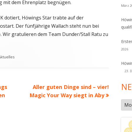
g mit dem Ehrenplatz begnügen.
März 2
K dotiert, Höwings Star trabte auf der
Höwin
ostart. Der fünfjährige Wallach steht nun bei
qualif
Wir gratulieren dem Team Dunder/Stall Ratu zu
Erste
2026
chlagwörter
Aktuelles
Höwin
23. 
NE
Nächster
ngs
Aller guten Dinge sind – vier!
Beitrag
en
Magic Your Way siegt in Aby
New
Arch