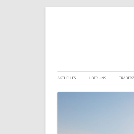
Springe
zum
Inhalt
Primäres
AKTUELLES
ÜBER UNS
TRABER
Menü