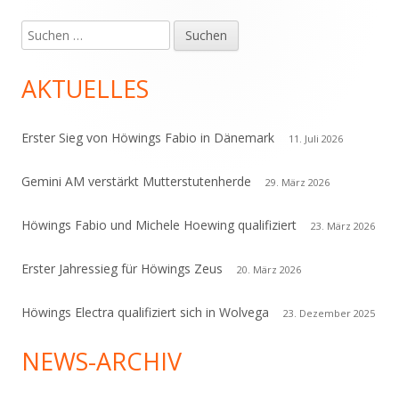
Suchen
Haupt-
nach:
Seitenleiste
AKTUELLES
Erster Sieg von Höwings Fabio in Dänemark
11. Juli 2026
Gemini AM verstärkt Mutterstutenherde
29. März 2026
Höwings Fabio und Michele Hoewing qualifiziert
23. März 2026
Erster Jahressieg für Höwings Zeus
20. März 2026
Höwings Electra qualifiziert sich in Wolvega
23. Dezember 2025
NEWS-ARCHIV