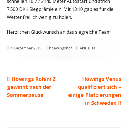
schnellen 16,7 / 2140 Meter Autostart und strich
7.500 DKK Siegprämie ein. Mit 13:10 gab es für die
Wetter freilich wenig zu holen.
Herzlichen Glückwunsch an das siegreiche Team!
Veröffentlicht
Autor
Schlagwörter
4. Dezember 2015
hoewingshof
Aktuelles
am
Vorheriger
Nächster
Höwings Rohini Z
Höwings Venus
Beitragsnavigation
Beitrag:
Beitrag
gewinnt nach der
qualifiziert sich –
Sommerpause
einige Platzierungen
in Schweden