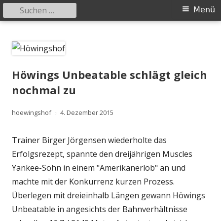
Suchen
Primäres
Menü
nach:
Menü
Springe
Höwingshof
Traberzucht seit Generationen – im Herzen des Ruhrgebiets
zum
Inhalt
Höwings Unbeatable schlägt gleich
nochmal zu
Autor
Veröffentlicht
hoewingshof
4. Dezember 2015
am
Trainer Birger Jörgensen wiederholte das
Erfolgsrezept, spannte den dreijährigen Muscles
Yankee-Sohn in einem "Amerikanerlöb" an und
machte mit der Konkurrenz kurzen Prozess.
Überlegen mit dreieinhalb Längen gewann Höwings
Unbeatable in angesichts der Bahnverhältnisse