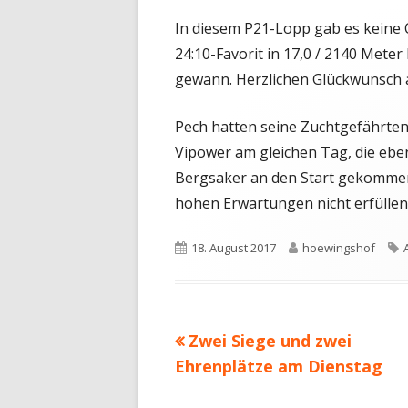
In diesem P21-Lopp gab es keine 
24:10-Favorit in 17,0 / 2140 Mete
gewann. Herzlichen Glückwunsch a
Pech hatten seine Zuchtgefährte
Vipower am gleichen Tag, die ebenf
Bergsaker an den Start gekomme
hohen Erwartungen nicht erfüllen
Veröffentlicht
Autor
18. August 2017
hoewingshof
am
Vorheriger
Zwei Siege und zwei
Beitragsnavigation
Beitrag:
Ehrenplätze am Dienstag