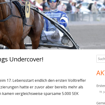
ngs Undercover!
Such
Ha
nach:
Sei
AK
m 17. Lebensstart endlich den ersten Volltreffer
Erste
atzierungen hatte er zuvor aber bereits mehr als
19. J
 kamen vergleichsweise sparsame 5.000 SEK
Gemin