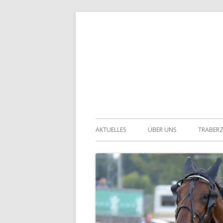
Springe
zum
Inhalt
Primäres
AKTUELLES
ÜBER UNS
TRABER
Menü