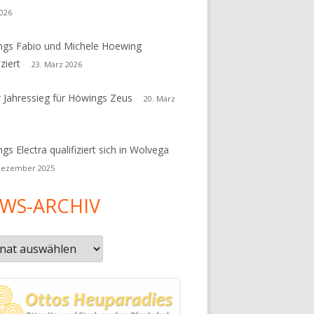
026
gs Fabio und Michele Hoewing
iziert
23. März 2026
r Jahressieg für Höwings Zeus
20. März
gs Electra qualifiziert sich in Wolvega
Dezember 2025
WS-ARCHIV
s-
iv