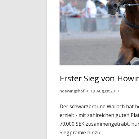
Erster Sieg von Höwi
Autor
Veröffentlicht
hoewingshof
18. August 2017
am
Der schwarzbraune Wallach hat bei
erzielt - mit zahlreichen guten Pl
70.000 SEK zusammengetrabt, nun
Siegprämie hinzu.