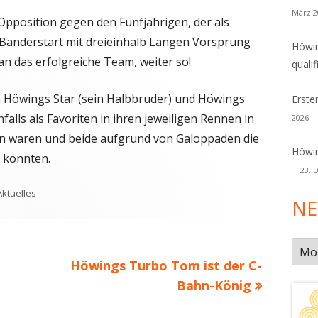
März 2
Opposition gegen den Fünfjährigen, der als
r Bänderstart mit dreieinhalb Längen Vorsprung
Höwin
n das erfolgreiche Team, weiter so!
qualif
n Höwings Star (sein Halbbruder) und Höwings
Erste
alls als Favoriten in ihren jeweiligen Rennen in
2026
n waren und beide aufgrund von Galoppaden die
Höwin
 konnten.
23. 
Schlagwörter
Aktuelles
NE
New
Nächster
Höwings Turbo Tom ist der C-
Arch
Beitrag
Bahn-König