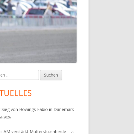
en
upt-
tenleiste
TUELLES
r Sieg von Höwings Fabio in Dänemark
uli 2026
i AM verstärkt Mutterstutenherde
29.