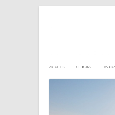
Springe
zum
Inhalt
Primäres
AKTUELLES
ÜBER UNS
TRABER
Menü