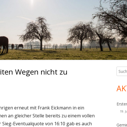
iten Wegen nicht zu
Such
Ha
nach:
Sei
AK
Erste
ährigen erneut mit Frank Eickmann in ein
19. J
n an gleicher Stelle bereits zu einem vollen
er Sieg-Eventualquote von 16:10 gab es auch
Gemin