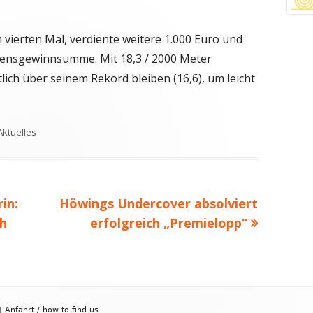
m vierten Mal, verdiente weitere 1.000 Euro und
bensgewinnsumme. Mit 18,3 / 2000 Meter
lich über seinem Rekord bleiben (16,6), um leicht
Schlagwörter
Aktuelles
Nächster
in:
Höwings Undercover absolviert
Beitrag
ch
erfolgreich „Premielopp“
|
Anfahrt / how to find us