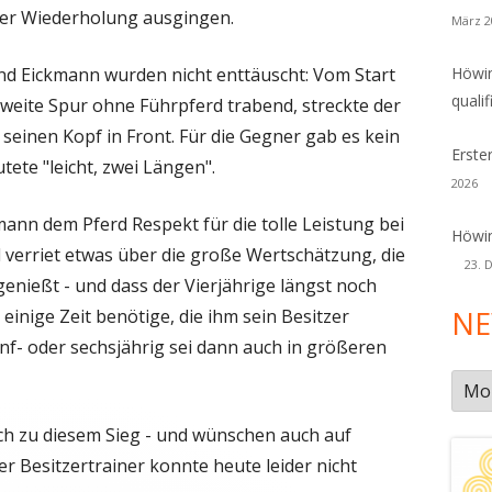
iner Wiederholung ausgingen.
März 2
d Eickmann wurden nicht enttäuscht: Vom Start
Höwin
qualif
 zweite Spur ohne Führpferd trabend, streckte der
seinen Kopf in Front. Für die Gegner gab es kein
Erste
ete "leicht, zwei Längen".
2026
mann dem Pferd Respekt für die tolle Leistung bei
Höwin
verriet etwas über die große Wertschätzung, die
23. 
genießt - und dass der Vierjährige längst noch
NE
 einige Zeit benötige, die ihm sein Besitzer
f- oder sechsjährig sei dann auch in größeren
New
Arch
ich zu diesem Sieg - und wünschen auch auf
 Besitzertrainer konnte heute leider nicht