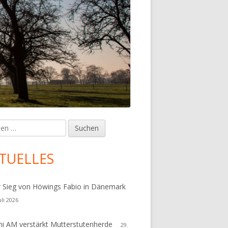
en
upt-
tenleiste
TUELLES
r Sieg von Höwings Fabio in Dänemark
uli 2026
i AM verstärkt Mutterstutenherde
29.