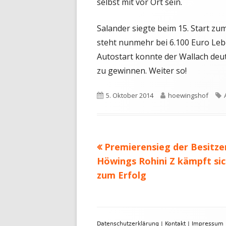
selbst mit vor Ort sein.
Salander siegte beim 15. Start zu
steht nunmehr bei 6.100 Euro Le
Autostart konnte der Wallach deut
zu gewinnen. Weiter so!
Veröffentlicht
Autor
5. Oktober 2014
hoewingshof
am
Vorheriger
Premierensieg der Besitzer
Beitragsnavigation
Beitrag:
Höwings Rohini Z kämpft si
zum Erfolg
Footer
Datenschutzerklärung
|
Kontakt
|
Impressum