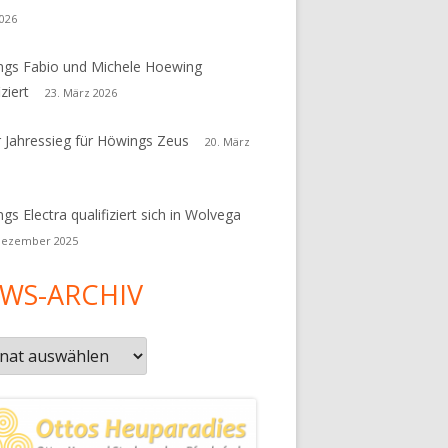
026
gs Fabio und Michele Hoewing
iziert
23. März 2026
r Jahressieg für Höwings Zeus
20. März
gs Electra qualifiziert sich in Wolvega
Dezember 2025
WS-ARCHIV
s-
iv