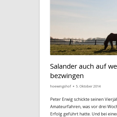
Salander auch auf we
bezwingen
Autor
Veröffentlicht
hoewingshof
5. Oktober 2014
am
Peter Erwig schickte seinen Vierj
Amateurfahren, was vor drei Woche
Erfolg geführt hatte. Und bei ein