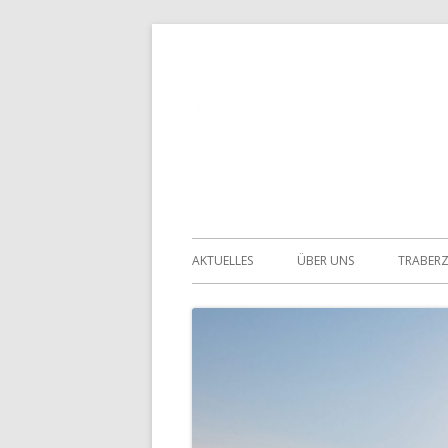
Springe
zum
Inhalt
Primäres
AKTUELLES
ÜBER UNS
TRABER
Menü