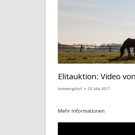
Elitauktion: Video v
Autor
Veröffentlicht
hoewingshof
20. Mai 2017
am
Mehr Informationen