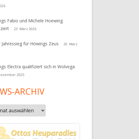
026
gs Fabio und Michele Hoewing
iziert
23. März 2026
r Jahressieg für Höwings Zeus
20. März
gs Electra qualifiziert sich in Wolvega
Dezember 2025
WS-ARCHIV
s-
iv