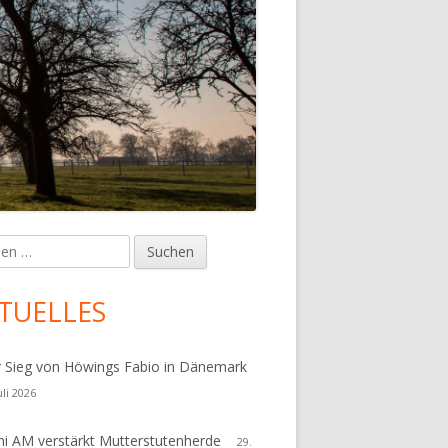
en
upt-
tenleiste
TUELLES
r Sieg von Höwings Fabio in Dänemark
uli 2026
i AM verstärkt Mutterstutenherde
29.