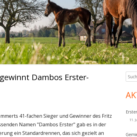
gewinnt Dambos Erster-
Such
Ha
nach:
Sei
AK
Erste
mmerts 41-fachen Sieger und Gewinner des Fritz
11. J
ssenden Namen "Dambos Erster" gab es in der
rung ein Standardrennen, das sich gezielt an
Gemin