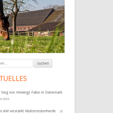
en
upt-
tenleiste
TUELLES
r Sieg von Höwings Fabio in Dänemark
uli 2026
i AM verstärkt Mutterstutenherde
29.