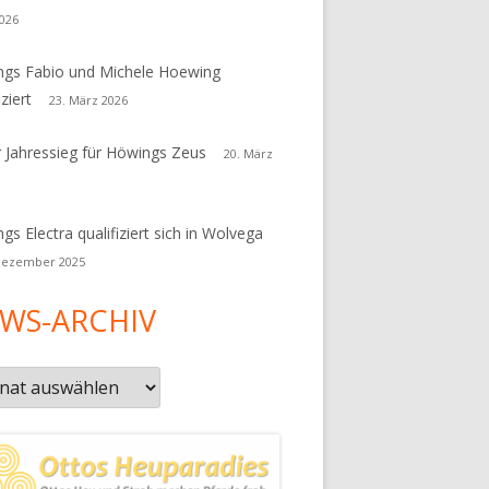
026
gs Fabio und Michele Hoewing
iziert
23. März 2026
r Jahressieg für Höwings Zeus
20. März
gs Electra qualifiziert sich in Wolvega
Dezember 2025
WS-ARCHIV
s-
iv