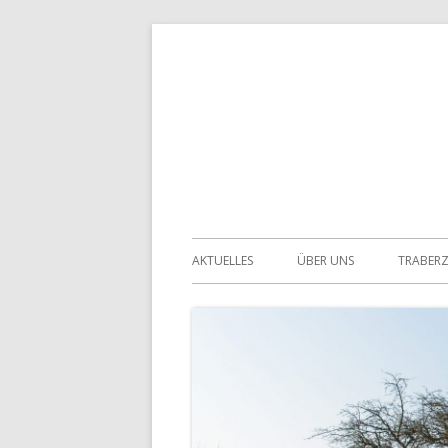
Springe
zum
Inhalt
Primäres
AKTUELLES
ÜBER UNS
TRABER
Menü