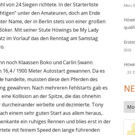
 von 24 Siegen richtete. In der Starterliste
März 2
ächtigen" unter den Amateuren, doch am Ende
Höwin
ter Name, der in Berlin stets von einer großen
qualif
Böker. Mit seiner Stute Höwings be My Lady
atz im Vorlauf das den Renntag am Samstag
Erste
o.
2026
ann noch Klaassen Boko und Carlin Swann
Höwin
in 16,4 / 1900 Meter Autostart gewannen. Da es
23. 
de handelte, mussten diese den Pferden des
NE
ung gewähren. Nach mehreren Fehlstarts gab es
eine Kollision an der Spitze, die das ohnehin
 durcheinander wirbelte und dezimierte. Tony
New
ach einem sehr guten Start aus allem heraus,
Arch
nnenkante ein ruhiges Rennen und blies erst in der
rtete mit feinem Speed den lange führenden