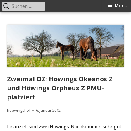
Suchen
Primäres
Menü
nach:
Menü
Springe
Höwingshof
Traberzucht seit Generationen – im Herzen des Ruhrgebiets
zum
Inhalt
Zweimal OZ: Höwings Okeanos Z
und Höwings Orpheus Z PMU-
platziert
Autor
Veröffentlicht
hoewingshof
6. Januar 2012
am
Finanziell sind zwei Höwings-Nachkommen sehr gut