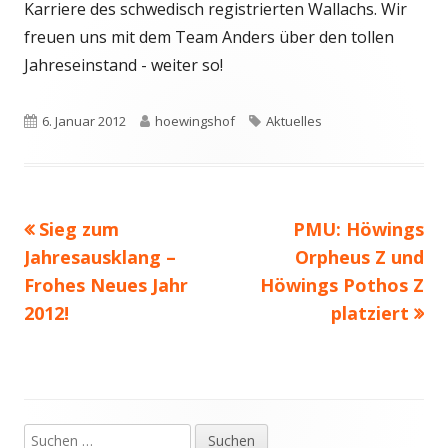
Karriere des schwedisch registrierten Wallachs. Wir
freuen uns mit dem Team Anders über den tollen
Jahreseinstand - weiter so!
Veröffentlicht
Autor
Schlagwörter
6. Januar 2012
hoewingshof
Aktuelles
am
Vorheriger
Nächster
Sieg zum
PMU: Höwings
Beitragsnavigation
Beitrag:
Beitrag
Jahresausklang –
Orpheus Z und
Frohes Neues Jahr
Höwings Pothos Z
2012!
platziert
Suchen
Haupt-