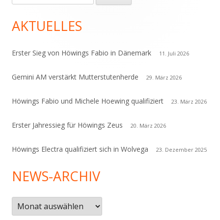
nach:
Seitenleiste
AKTUELLES
Erster Sieg von Höwings Fabio in Dänemark
11. Juli 2026
Gemini AM verstärkt Mutterstutenherde
29. März 2026
Höwings Fabio und Michele Hoewing qualifiziert
23. März 2026
Erster Jahressieg für Höwings Zeus
20. März 2026
Höwings Electra qualifiziert sich in Wolvega
23. Dezember 2025
NEWS-ARCHIV
News-
Archiv