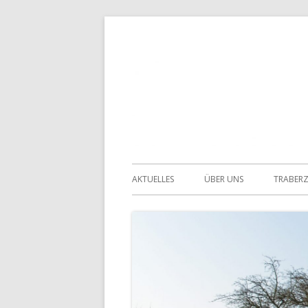
Springe
zum
Inhalt
Primäres
AKTUELLES
ÜBER UNS
TRABER
Menü