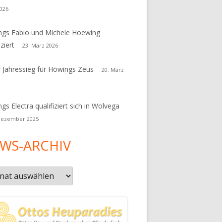
026
gs Fabio und Michele Hoewing
iziert
23. März 2026
r Jahressieg für Höwings Zeus
20. März
gs Electra qualifiziert sich in Wolvega
Dezember 2025
WS-ARCHIV
s-
iv