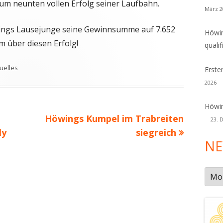
 zum neunten vollen Erfolg seiner Laufbahn.
März 2
wings Lausejunge seine Gewinnsumme auf 7.652
Höwin
m über diesen Erfolg!
qualif
lagwörter
uelles
Erste
2026
Höwin
Nächster
Höwings Kumpel im Trabreiten
23. 
Beitrag
ly
siegreich
NE
New
Arch