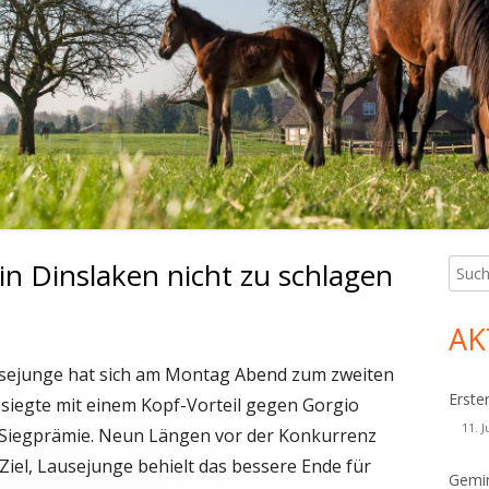
n Dinslaken nicht zu schlagen
Such
Ha
nach:
Sei
AK
sejunge hat sich am Montag Abend zum zweiten
Erste
 siegte mit einem Kopf-Vorteil gegen Gorgio
11. J
o Siegprämie. Neun Längen vor der Konkurrenz
iel, Lausejunge behielt das bessere Ende für
Gemin