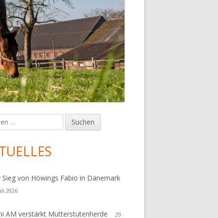
en
upt-
tenleiste
TUELLES
r Sieg von Höwings Fabio in Dänemark
uli 2026
i AM verstärkt Mutterstutenherde
29.