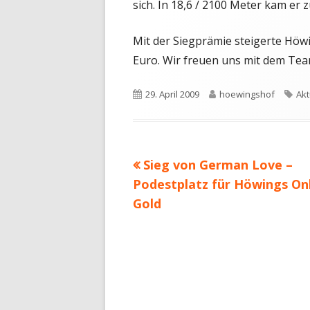
sich. In 18,6 / 2100 Meter kam er
Mit der Siegprämie steigerte Hö
Euro. Wir freuen uns mit dem Tea
Veröffentlicht
Autor
Sch
29. April 2009
hoewingshof
Akt
am
Vorheriger
Sieg von German Love –
Beitragsnavigation
Beitrag:
Podestplatz für Höwings On
Gold