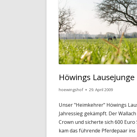
Höwings Lausejunge i
Autor
Veröffentlicht
hoewingshof
29. April 2009
am
Unser "Heimkehrer" Höwings Lau
Jahressieg gekämpft. Der Wallach
Crown und sicherte sich 600 Eur
kam das führende Pferdepaar ins Z