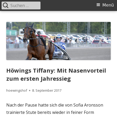
Suchen
Primäres
Menü
nach:
Menü
Springe
Höwingshof
Traberzucht seit Generationen – im Herzen des Ruhrgebiets
zum
Inhalt
Höwings Tiffany: Mit Nasenvorteil
zum ersten Jahressieg
Autor
Veröffentlicht
hoewingshof
8. September 2017
am
Nach der Pause hatte sich die von Sofia Aronsson
trainierte Stute bereits wieder in feiner Form