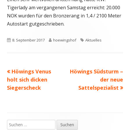
Tigerlady am vergangenen Samstag erreicht: 20.000
NOK wurden für den Bronzerang in 1,4 / 2100 Meter
Autostart gutgeschrieben.
Veröffentlicht
Autor
Schlagwörter
8. September 2017
hoewingshof
Aktuelles
am
Vorheriger
Nächster
Höwings Venus
Höwings Südsturm –
Beitragsnavigation
Beitrag:
Beitrag
holt sich dicken
der neue
Siegerscheck
Sattelspezialist
Suchen
Haupt-