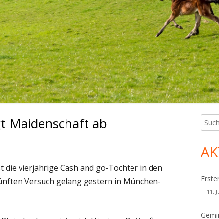
gt Maidenschaft ab
Such
Ha
nach:
Sei
AK
st die vierjährige Cash and go-Tochter in den
Erste
fünften Versuch gelang gestern in München-
11. J
Gemin