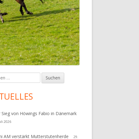
en
upt-
tenleiste
TUELLES
r Sieg von Höwings Fabio in Dänemark
uli 2026
i AM verstärkt Mutterstutenherde
29.