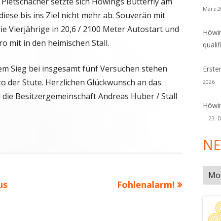
 Pletschacher setzte sich Höwings Butterfly am
März 2
diese bis ins Ziel nicht mehr ab. Souverän mit
 Vierjährige in 20,6 / 2100 Meter Autostart und
Höwin
 mit in den heimischen Stall.
qualif
nem Sieg bei insgesamt fünf Versuchen stehen
Erste
 der Stute. Herzlichen Glückwunsch an das
2026
 die Besitzergemeinschaft Andreas Huber / Stall
Höwin
23. 
NE
New
Nächster
us
Fohlenalarm!
Arch
Beitrag