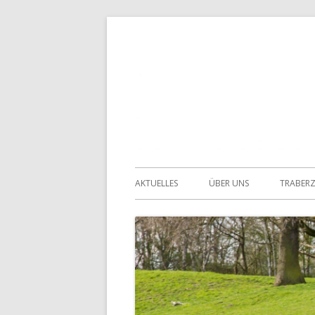
Springe
zum
Inhalt
Primäres
AKTUELLES
ÜBER UNS
TRABER
Menü