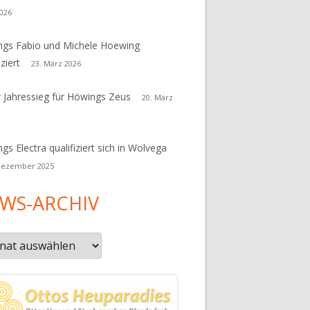
026
gs Fabio und Michele Hoewing
iziert
23. März 2026
r Jahressieg für Höwings Zeus
20. März
gs Electra qualifiziert sich in Wolvega
Dezember 2025
WS-ARCHIV
s-
iv