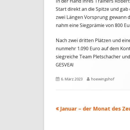
In der Hand ihres Trainers Robert
Start direkt an die Spitze und gab 
zwei Längen Vorsprung gewann die
nahm eine Siegprämie von 800 Euro
Nach zwei dritten Plätzen und ei
nunmehr 1.090 Euro auf dem Konto
siegreiche Team Pletschacher und
GESVEA!
Veröffentlicht
Autor
6. März 2023
hoewingshof
am
Vorheriger
Januar – der Monat des Ze
Beitragsnavigation
Beitrag: