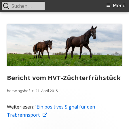
Suchen
Primäres
Menü
nach:
Menü
Springe
Höwingshof
Traberzucht seit Generationen – im Herzen des Ruhrgebiets
zum
Inhalt
Bericht vom HVT-Züchterfrühstück
Autor
Veröffentlicht
hoewingshof
21. April 2015
am
Weiterlesen:
"Ein positives Signal für den
In
Trabrennsport"
neuem