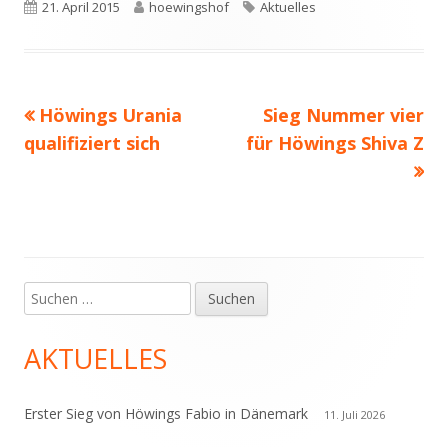
Fenster
Veröffentlicht
Autor
Schlagwörter
21. April 2015
hoewingshof
Aktuelles
öffnen
am
Vorheriger
Nächster
Höwings Urania
Sieg Nummer vier
Beitragsnavigation
Beitrag:
Beitrag
qualifiziert sich
für Höwings Shiva Z
Suchen
Haupt-
nach:
Seitenleiste
AKTUELLES
Erster Sieg von Höwings Fabio in Dänemark
11. Juli 2026