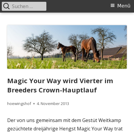
Suchen
Primäres
Menü
nach:
Menü
Springe
Höwingshof
Traberzucht seit Generationen – im Herzen des Ruhrgebiets
zum
Inhalt
Magic Your Way wird Vierter im
Breeders Crown-Hauptlauf
Autor
Veröffentlicht
hoewingshof
4. November 2013
am
Der von uns gemeinsam mit dem Gestüt Weitkamp
gezüchtete dreijährige Hengst Magic Your Way trat