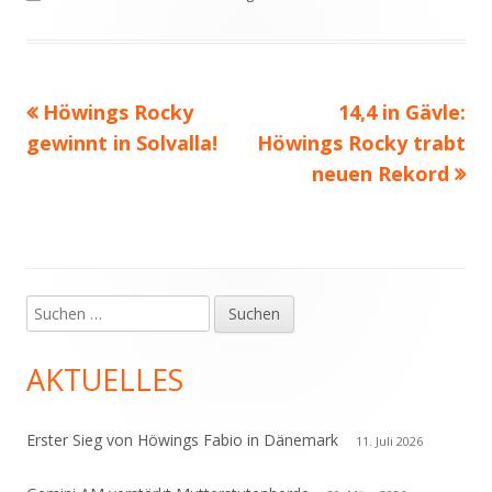
am
Vorheriger
Nächster
Höwings Rocky
14,4 in Gävle:
Beitragsnavigation
Beitrag:
Beitrag
gewinnt in Solvalla!
Höwings Rocky trabt
neuen Rekord
Suchen
Haupt-
nach:
Seitenleiste
AKTUELLES
Erster Sieg von Höwings Fabio in Dänemark
11. Juli 2026