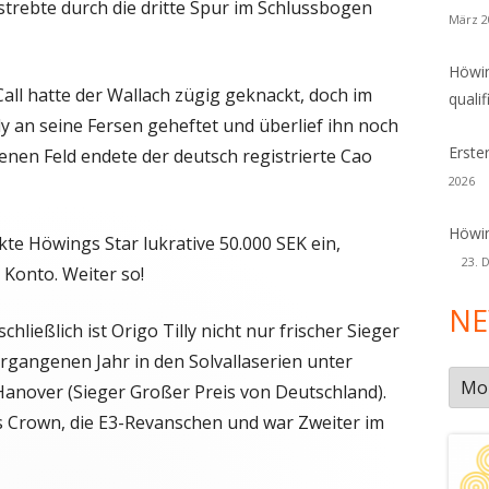
strebte durch die dritte Spur im Schlussbogen
März 2
Höwin
ll hatte der Wallach zügig geknackt, doch im
qualif
ly an seine Fersen geheftet und überlief ihn noch
Erste
nen Feld endete der deutsch registrierte Cao
2026
Höwin
kte Höwings Star lukrative 50.000 SEK ein,
23. 
 Konto. Weiter so!
NE
chließlich ist Origo Tilly nicht nur frischer Sieger
ergangenen Jahr in den Solvallaserien unter
New
anover (Sieger Großer Preis von Deutschland).
Arch
s Crown, die E3-Revanschen und war Zweiter im