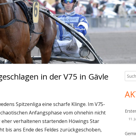
eschlagen in der V75 in Gävle
Such
Ha
nach:
Sei
AK
edens Spitzenliga eine scharfe Klinge. Im V75-
Erste
r chaotischen Anfangsphase vom ohnehin nicht
11. J
r eher verhaltenen startenden Höwings Star
cht bis ans Ende des Feldes zurückgeschoben,
Gemin