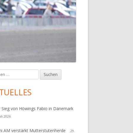
en
upt-
tenleiste
TUELLES
r Sieg von Höwings Fabio in Dänemark
uli 2026
i AM verstärkt Mutterstutenherde
29.