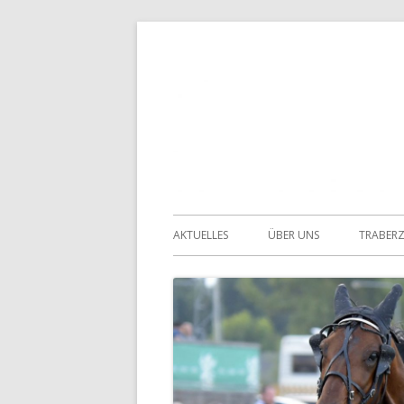
Springe
zum
Inhalt
Primäres
AKTUELLES
ÜBER UNS
TRABER
Menü