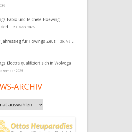
026
gs Fabio und Michele Hoewing
iziert
23. März 2026
r Jahressieg für Höwings Zeus
20. März
gs Electra qualifiziert sich in Wolvega
Dezember 2025
WS-ARCHIV
s-
iv