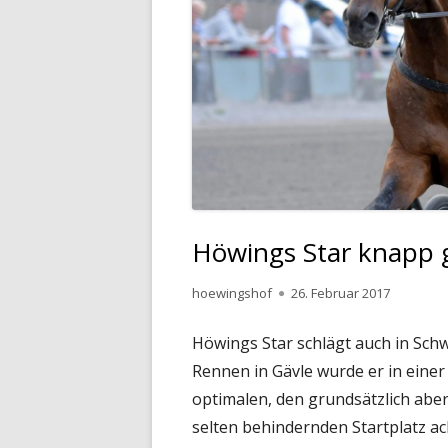
Höwings Star knapp g
Autor
Veröffentlicht
hoewingshof
26. Februar 2017
am
Höwings Star schlägt auch in Schw
Rennen in Gävle wurde er in eine
optimalen, den grundsätzlich abe
selten behindernden Startplatz a