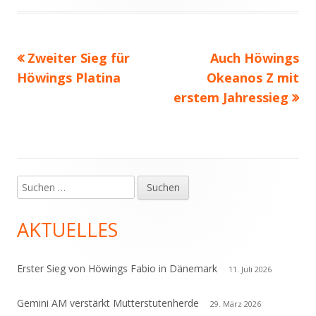
am
Vorheriger
Nächster
Zweiter Sieg für
Auch Höwings
Beitragsnavigation
Beitrag:
Beitrag
Höwings Platina
Okeanos Z mit
erstem Jahressieg
Suchen
Haupt-
nach:
Seitenleiste
AKTUELLES
Erster Sieg von Höwings Fabio in Dänemark
11. Juli 2026
Gemini AM verstärkt Mutterstutenherde
29. März 2026