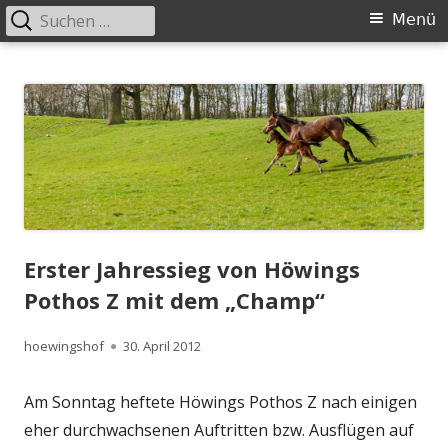
Suchen
Primäres
Menü
nach:
Menü
Springe
Höwingshof
Traberzucht seit Generationen – im Herzen des Ruhrgebiets
zum
Inhalt
Erster Jahressieg von Höwings
Pothos Z mit dem „Champ“
Autor
Veröffentlicht
hoewingshof
30. April 2012
am
Am Sonntag heftete Höwings Pothos Z nach einigen
eher durchwachsenen Auftritten bzw. Ausflügen auf