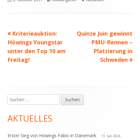
am
Vorheriger
Nächster
Kriterieauktion:
Quinze Juin gewinnt
Beitragsnavigation
Beitrag:
Beitrag
Höwings Youngstar
PMU-Rennen –
unter den Top 10 am
Platzierung in
Freitag!
Schweden
Suchen
Haupt-
nach:
Seitenleiste
AKTUELLES
Erster Sieg von Höwings Fabio in Dänemark
11. Juli 2026