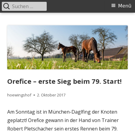
Suchen
Primäres
Menü
nach:
Menü
Springe
Höwingshof
Traberzucht seit Generationen – im Herzen des Ruhrgebiets
zum
Inhalt
Orefice – erste Sieg beim 79. Start!
Autor
Veröffentlicht
hoewingshof
2. Oktober 2017
am
Am Sonntag ist in München-Daglfing der Knoten
geplatzt! Orefice gewann in der Hand von Trainer
Robert Pletschacher sein erstes Rennen beim 79.