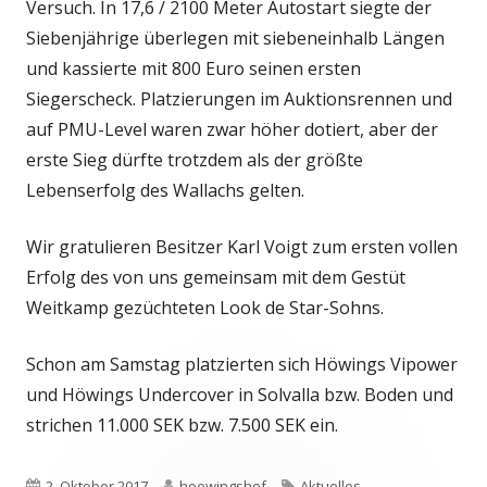
Versuch. In 17,6 / 2100 Meter Autostart siegte der
Siebenjährige überlegen mit siebeneinhalb Längen
und kassierte mit 800 Euro seinen ersten
Siegerscheck. Platzierungen im Auktionsrennen und
auf PMU-Level waren zwar höher dotiert, aber der
erste Sieg dürfte trotzdem als der größte
Lebenserfolg des Wallachs gelten.
Wir gratulieren Besitzer Karl Voigt zum ersten vollen
Erfolg des von uns gemeinsam mit dem Gestüt
Weitkamp gezüchteten Look de Star-Sohns.
Schon am Samstag platzierten sich Höwings Vipower
und Höwings Undercover in Solvalla bzw. Boden und
strichen 11.000 SEK bzw. 7.500 SEK ein.
Veröffentlicht
Autor
Schlagwörter
2. Oktober 2017
hoewingshof
Aktuelles