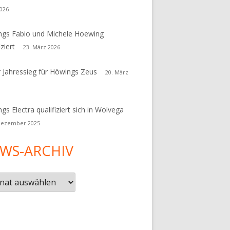
026
gs Fabio und Michele Hoewing
iziert
23. März 2026
r Jahressieg für Höwings Zeus
20. März
gs Electra qualifiziert sich in Wolvega
Dezember 2025
WS-ARCHIV
s-
iv