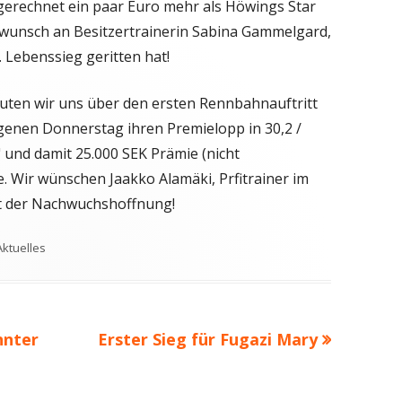
gerechnet ein paar Euro mehr als Höwings Star
kwunsch an Besitzertrainerin Sabina Gammelgard,
. Lebenssieg geritten hat!
uten wir uns über den ersten Rennbahnauftritt
enen Donnerstag ihren Premielopp in 30,2 /
und damit 25.000 SEK Prämie (nicht
 Wir wünschen Jaakko Alamäki, Prfitrainer im
it der Nachwuchshoffnung!
Schlagwörter
Aktuelles
Nächster
hnter
Erster Sieg für Fugazi Mary
Beitrag