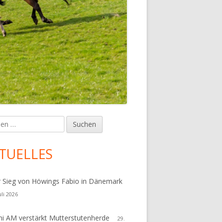
en
upt-
tenleiste
TUELLES
r Sieg von Höwings Fabio in Dänemark
uli 2026
i AM verstärkt Mutterstutenherde
29.