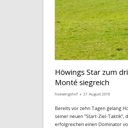
Höwings Star zum dr
Monté siegreich
Autor
Veröffentlicht
hoewingshof
27. August 2019
am
Bereits vor zehn Tagen gelang Höw
seiner neuen "Start-Ziel-Taktik"
erfolgreichen einen Dominator von