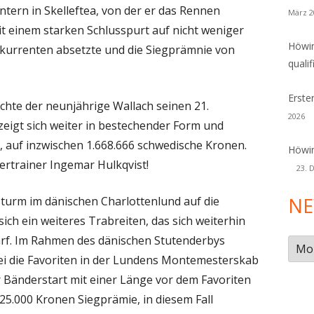
ntern in Skelleftea, von der er das Rennen
März 2
it einem starken Schlusspurt auf nicht weniger
Höwin
onkurrenten absetzte und die Siegprämnie von
qualif
Erste
achte der neunjährige Wallach seinen 21.
2026
zeigt sich weiter in bestechender Form und
, auf inzwischen
1.668.666
schwedische Kronen.
Höwin
ertrainer Ingemar Hulkqvist!
23. 
NE
urm im dänischen Charlottenlund auf die
ich ein weiteres Trabreiten, das sich weiterhin
darf. Im Rahmen des dänischen Stutenderbys
New
ei die Favoriten in der Lundens Montemesterskab
Arch
r Bänderstart mit einer Länge vor dem Favoriten
25.000 Kronen Siegprämie, in diesem Fall