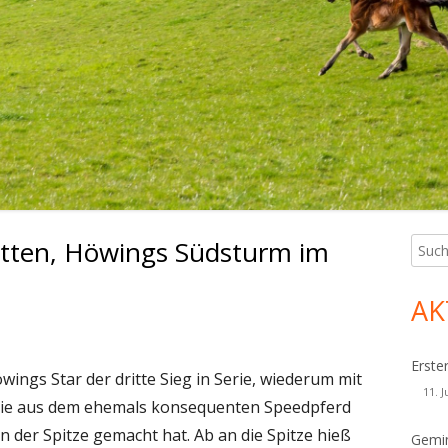
itten, Höwings Südsturm im
Such
Ha
nach:
Sei
AK
Erste
ings Star der dritte Sieg in Serie, wiederum mit
11. J
, die aus dem ehemals konsequenten Speedpferd
 der Spitze gemacht hat. Ab an die Spitze hieß
Gemin