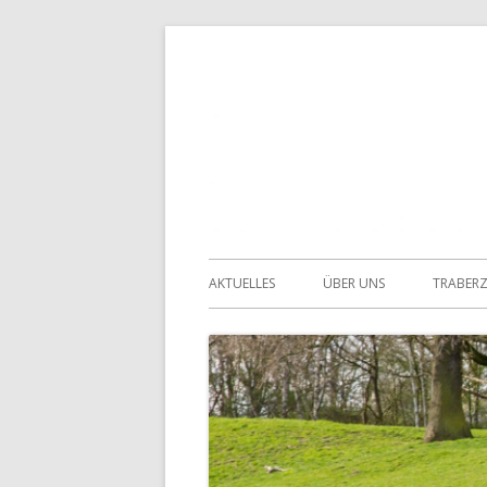
Springe
zum
Inhalt
Primäres
AKTUELLES
ÜBER UNS
TRABER
Menü