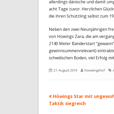
allerdings dänische und damit um
acht Tage zuvor. Herzlichen Glüc
die ihren Schützling selbst zum 19
Neben den zwei Neunjährigen fre
von Höwings Zara, die am vergang
2140 Meter Bänderstart "gewann" 
gewinnsummenrelevant) eintrabte.
schwdischen Boden, viel Erfolg m
Veröffentlicht
Autor
27. August 2019
hoewingshof
am
Vorheriger
Höwings Star mit ungewo
Beitragsnavigation
Beitrag:
Taktik siegreich