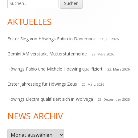
Suchen
Haupt-
nach:
Seitenleiste
AKTUELLES
Erster Sieg von Höwings Fabio in Dänemark
11. Juli 2026
Gemini AM verstärkt Mutterstutenherde
29. März 2026
Höwings Fabio und Michele Hoewing qualifiziert
23. März 2026
Erster Jahressieg für Höwings Zeus
20. März 2026
Höwings Electra qualifiziert sich in Wolvega
23. Dezember 2025
NEWS-ARCHIV
News-