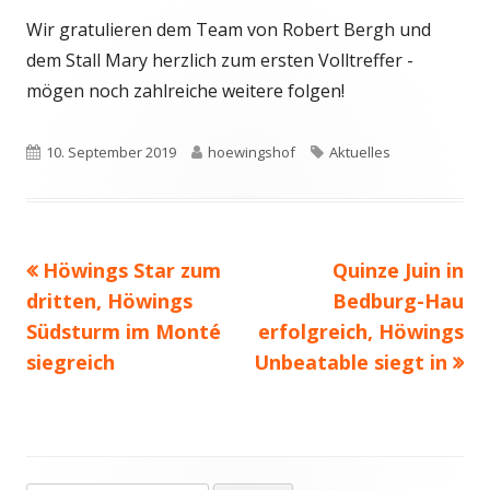
Wir gratulieren dem Team von Robert Bergh und
dem Stall Mary herzlich zum ersten Volltreffer -
mögen noch zahlreiche weitere folgen!
Veröffentlicht
Autor
Schlagwörter
10. September 2019
hoewingshof
Aktuelles
am
Vorheriger
Nächster
Höwings Star zum
Quinze Juin in
Beitragsnavigation
Beitrag:
Beitrag
dritten, Höwings
Bedburg-Hau
Südsturm im Monté
erfolgreich, Höwings
siegreich
Unbeatable siegt in