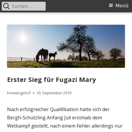
Suchen
Primäres
Menü
nach:
Menü
Springe
Höwingshof
Traberzucht seit Generationen – im Herzen des Ruhrgebiets
zum
Inhalt
Erster Sieg für Fugazi Mary
Autor
Veröffentlicht
hoewingshof
10. September 2019
am
Nach erfolgreicher Qualifikation hatte sich der
Bergh-Schützling Anfang Juli erstmals dem
Wetkampf gestellt, nach einem Fehler allerdings nur