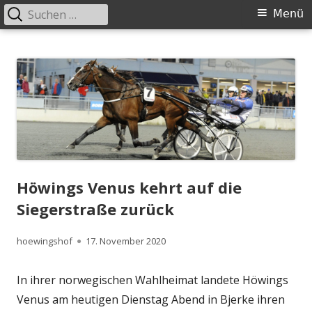
Suchen
Primäres
Menü
nach:
Menü
Springe
Höwingshof
Traberzucht seit Generationen – im Herzen des Ruhrgebiets
zum
Inhalt
Höwings Venus kehrt auf die
Siegerstraße zurück
Autor
Veröffentlicht
hoewingshof
17. November 2020
am
In ihrer norwegischen Wahlheimat landete Höwings
Venus am heutigen Dienstag Abend in Bjerke ihren