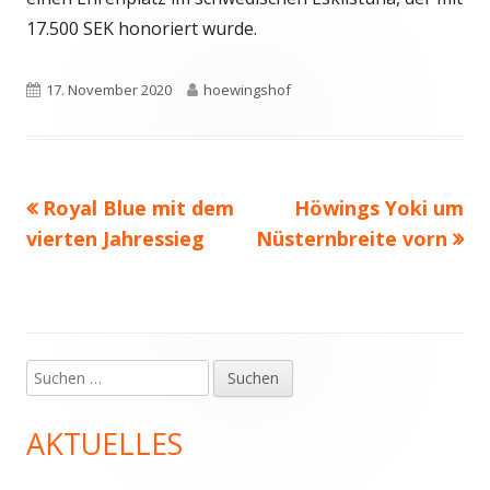
17.500 SEK honoriert wurde.
Veröffentlicht
Autor
17. November 2020
hoewingshof
am
Vorheriger
Nächster
Royal Blue mit dem
Höwings Yoki um
Beitragsnavigation
Beitrag:
Beitrag
vierten Jahressieg
Nüsternbreite vorn
Suchen
Haupt-
nach:
Seitenleiste
AKTUELLES