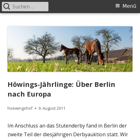
Suchen
Primäres
Menü
nach:
Menü
Springe
Höwingshof
Traberzucht seit Generationen – im Herzen des Ruhrgebiets
zum
Inhalt
Höwings-Jährlinge: Über Berlin
nach Europa
Autor
Veröffentlicht
hoewingshof
9. August 2011
am
Im Anschluss an das Stutenderby fand in Berlin der
zweite Teil der diesjährigen Derbyauktion statt. Wir