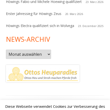
Höwings Fabio und Michele Hoewing qualifiziert
23. März 2026
Erster Jahressieg für Höwings Zeus
20. März 2026
Höwings Electra qualifiziert sich in Wolvega
23. Dezember 2025
NEWS-ARCHIV
News-
Archiv
Footer
Datenschutzerklärung
|
Kontakt
|
Impressum
|
Anfahrt /
Diese Webseite verwendet Cookies zur Verbesserung des
Inhalt