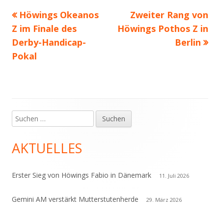
Vorheriger
Nächster
Höwings Okeanos
Zweiter Rang von
Beitragsnavigation
Beitrag:
Beitrag
Z im Finale des
Höwings Pothos Z in
Derby-Handicap-
Berlin
Pokal
Suchen
Haupt-
nach:
Seitenleiste
AKTUELLES
Erster Sieg von Höwings Fabio in Dänemark
11. Juli 2026
Gemini AM verstärkt Mutterstutenherde
29. März 2026