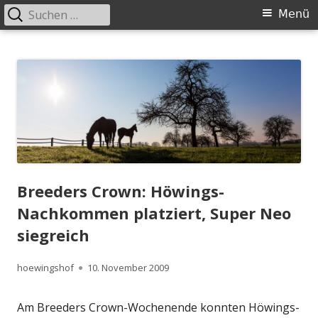
Suchen
Primäres
Menü
nach:
Menü
Springe
Höwingshof
Traberzucht seit Generationen – im Herzen des Ruhrgebiets
zum
Inhalt
Breeders Crown: Höwings-
Nachkommen platziert, Super Neo
siegreich
Autor
Veröffentlicht
hoewingshof
10. November 2009
am
Am Breeders Crown-Wochenende konnten Höwings-