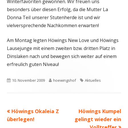
Winterfavoriten gewonnen. Wir freuen uns
besonders über diesen Erfolg, da die Mutter La
Donna Teil unserer Stutenherde ist und wir
vielversprechende Nachkommen erwarten!
Am Montag legten Höwings New Love und Höwings
Lausejunge mit einem zweiten bzw. dritten Platz in
Dinslaken nach und bewegen sich weiter auf einem
erfreulich guten Niveau!
Veröffentlicht
Autor
Schlagwörter
10. November 2009
hoewingshof
Aktuelles
am
Vorheriger
Nächster
Höwings Okaleia Z
Höwings Kumpel
Beitragsnavigation
Beitrag:
Beitrag
überlegen!
gelingt wieder ein
Volltreffer