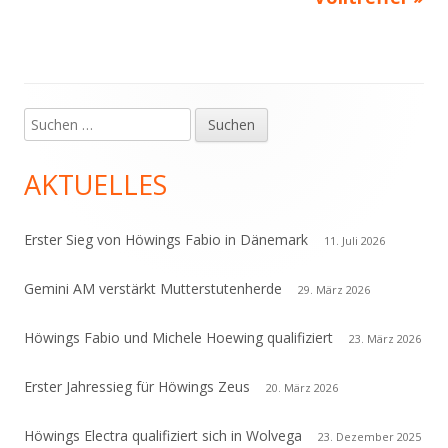
Suchen
Haupt-
nach:
Seitenleiste
AKTUELLES
Erster Sieg von Höwings Fabio in Dänemark
11. Juli 2026
Gemini AM verstärkt Mutterstutenherde
29. März 2026
Höwings Fabio und Michele Hoewing qualifiziert
23. März 2026
Erster Jahressieg für Höwings Zeus
20. März 2026
Höwings Electra qualifiziert sich in Wolvega
23. Dezember 2025