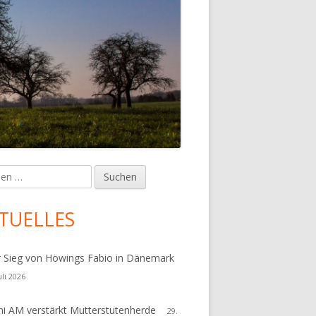
en
upt-
tenleiste
TUELLES
r Sieg von Höwings Fabio in Dänemark
uli 2026
i AM verstärkt Mutterstutenherde
29.