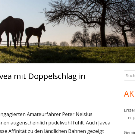
avea mit Doppelschlag in
Such
Ha
nach:
Sei
AK
Erste
engagierten Amateurfahrer Peter Neisius
11. J
hnen augenscheinlich pudelwohl fühlt. Auch Javea
sse Affinität zu den ländlichen Bahnen gezeigt
Gemin