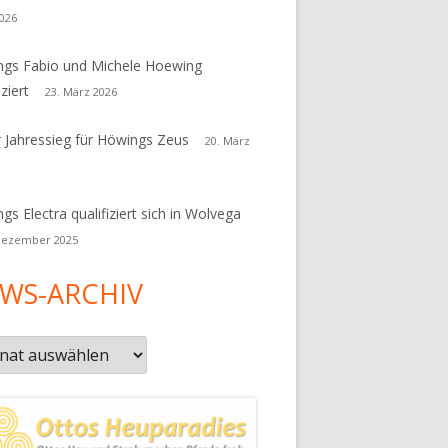
026
gs Fabio und Michele Hoewing
iziert
23. März 2026
r Jahressieg für Höwings Zeus
20. März
gs Electra qualifiziert sich in Wolvega
Dezember 2025
WS-ARCHIV
s-
iv