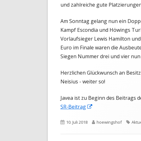
und zahlreiche gute Platzierungen
Am Sonntag gelang nun ein Doppel
Kampf Escondia und Höwings Turb
Vorlaufsieger Lewis Hamilton und 
Euro im Finale waren die Ausbeute
Siegen Nummer drei und vier nun
Herzlichen Glückwunsch an Besitz
Neisius - weiter so!
Javea ist zu Beginn des Beitrags 
In
SR-Beitrag
neuem
Veröffentlicht
Autor
Schl
10. Juli 2018
hoewingshof
Aktu
Fenster
am
öffnen