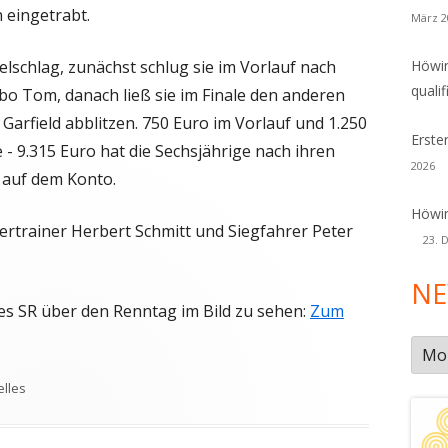
 eingetrabt.
März 2
schlag, zunächst schlug sie im Vorlauf nach
Höwin
qualif
o Tom, danach ließ sie im Finale den anderen
Garfield abblitzen. 750 Euro im Vorlauf und 1.250
Erste
 - 9.315 Euro hat die Sechsjährige nach ihren
2026
 auf dem Konto.
Höwin
ertrainer Herbert Schmitt und Siegfahrer Peter
23. 
NE
des SR über den Renntag im Bild zu sehen:
Zum
New
Arch
agwörter
elles