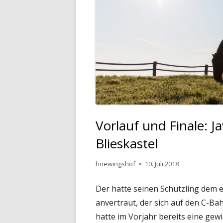
Vorlauf und Finale: J
Blieskastel
Autor
Veröffentlicht
hoewingshof
10. Juli 2018
am
Der hatte seinen Schützling dem 
anvertraut, der sich auf den C-Ba
hatte im Vorjahr bereits eine gewi